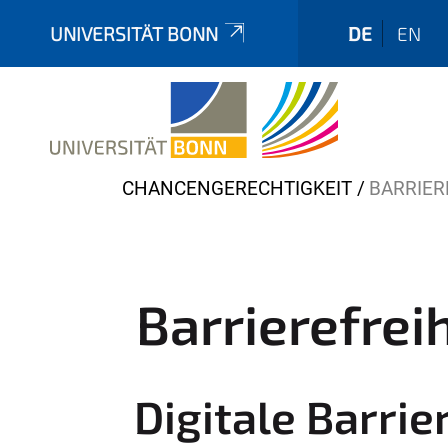
UNIVERSITÄT BONN
DE
EN
Y
CHANCENGERECHTIGKEIT
BARRIER
o
u
a
r
Barrierefrei
e
h
e
Digitale Barri
r
e