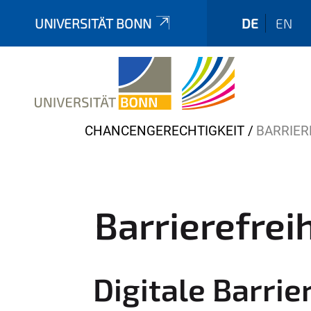
UNIVERSITÄT BONN
DE
EN
Y
CHANCENGERECHTIGKEIT
BARRIER
o
u
a
r
Barrierefrei
e
h
e
Digitale Barri
r
e