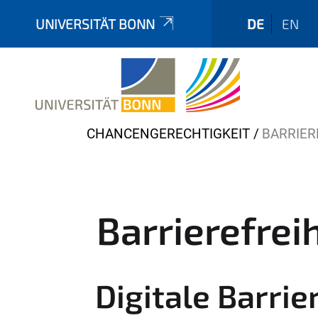
UNIVERSITÄT BONN
DE
EN
Y
CHANCENGERECHTIGKEIT
BARRIER
o
u
a
r
Barrierefrei
e
h
e
Digitale Barri
r
e