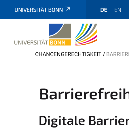
UNIVERSITÄT BONN
DE
EN
Y
CHANCENGERECHTIGKEIT
BARRIER
o
u
a
r
Barrierefrei
e
h
e
Digitale Barri
r
e